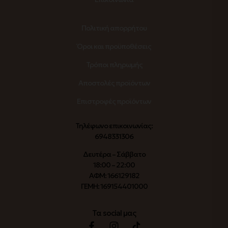
Πολιτική απορρήτου
Όροι και προϋποθέσεις
Τρόποι πληρωμής
Αποστολές προϊόντων
Επιστροφές προϊόντων
Τηλέφωνο επικοινωνίας:
6948331306
Δευτέρα – Σάββατο
18:00 – 22:00
ΑΦΜ: 166129182
ΓΕΜΗ: 169154401000
Τα social μας