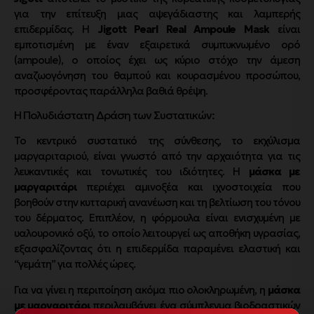
για την επίτευξη μιας αψεγάδιαστης και λαμπερής
επιδερμίδας. Η
Jigott Pearl Real Ampoule Mask
είναι
εμποτισμένη με έναν εξαιρετικά συμπυκνωμένο ορό
(ampoule), ο οποίος έχει ως κύριο στόχο την άμεση
αναζωογόνηση του θαμπού και κουρασμένου προσώπου,
προσφέροντας παράλληλα βαθιά θρέψη.
Η Πολυδιάστατη Δράση των Συστατικών:
Το κεντρικό συστατικό της σύνθεσης, το εκχύλισμα
μαργαριταριού, είναι γνωστό από την αρχαιότητα για τις
λευκαντικές και τονωτικές του ιδιότητες. Η
μάσκα με
μαργαριτάρι
περιέχει αμινοξέα και ιχνοστοιχεία που
βοηθούν στην κυτταρική ανανέωση και τη βελτίωση του τόνου
του δέρματος. Επιπλέον, η φόρμουλα είναι ενισχυμένη με
υαλουρονικό οξύ, το οποίο λειτουργεί ως αποθήκη υγρασίας,
εξασφαλίζοντας ότι η επιδερμίδα παραμένει ελαστική και
“γεμάτη” για πολλές ώρες.
Για να γίνει η περιποίηση ακόμα πιο ολοκληρωμένη, η
μάσκα
με μαργαριτάρι
περιλαμβάνει ένα σύμπλεγμα βιοδραστικών