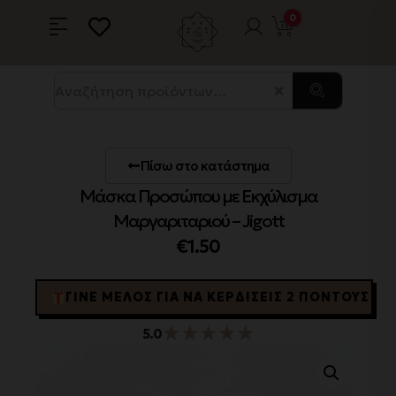
0
Πίσω στο κατάστημα
Μάσκα Προσώπου με Εκχύλισμα
Μαργαριταριού – Jigott
€
1.50
ΓΊΝΕ ΜΈΛΟΣ ΓΙΑ ΝΑ ΚΕΡΔΊΣΕΙΣ 2 ΠΌΝΤΟΥΣ
★
★
★
★
★
5.0