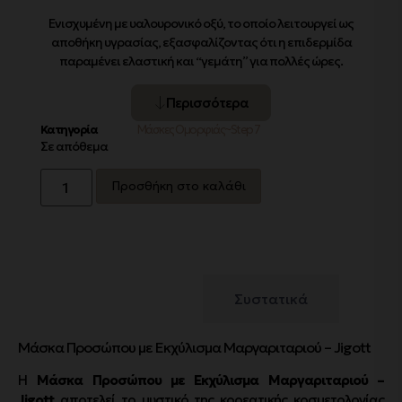
Ενισχυμένη με υαλουρονικό οξύ, το οποίο λειτουργεί ως
αποθήκη υγρασίας, εξασφαλίζοντας ότι η επιδερμίδα
παραμένει ελαστική και “γεμάτη” για πολλές ώρες.
Περισσότερα
Κατηγορία
Μάσκες Ομορφιάς~Step 7
Σε απόθεμα
Προσθήκη στο καλάθι
Περιγραφή
Συστατικά
Μάσκα Προσώπου με Εκχύλισμα Μαργαριταριού – Jigott
Η
Μάσκα Προσώπου με Εκχύλισμα Μαργαριταριού –
Jigott
αποτελεί το μυστικό της κορεατικής κοσμετολογίας