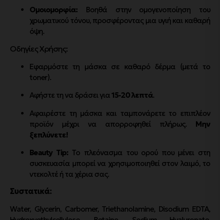
Ομοιομορφία:
Βοηθά στην ομογενοποίηση του
χρωματικού τόνου, προσφέροντας μια υγιή και καθαρή
όψη.
Οδηγίες Χρήσης:
Εφαρμόστε τη μάσκα σε καθαρό δέρμα (μετά το
toner).
Αφήστε τη να δράσει για
15-20 λεπτά
.
Αφαιρέστε τη μάσκα και ταμπονάρετε το επιπλέον
προϊόν μέχρι να απορροφηθεί πλήρως.
Μην
ξεπλύνετε!
Beauty Tip:
Το πλεόνασμα του ορού που μένει στη
συσκευασία μπορεί να χρησιμοποιηθεί στον λαιμό, το
ντεκολτέ ή τα χέρια σας.
Συστατικά:
Water, Glycerin, Carbomer, Triethanolamine, Disodium EDTA,
Hydroxyethylcellulose, Betaine, Sodium Hyaluronate,