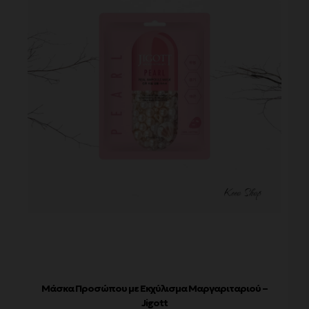
Μάσκα Προσώπου με Εκχύλισμα Μαργαριταριού –
Jigott