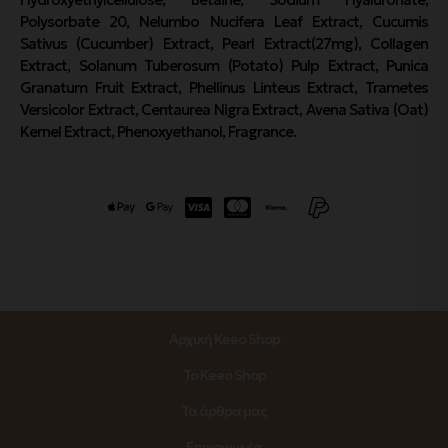
Polysorbate 20, Nelumbo Nucifera Leaf Extract, Cucumis
Sativus (Cucumber) Extract, Pearl Extract(27mg), Collagen
Extract, Solanum Tuberosum (Potato) Pulp Extract, Punica
Granatum Fruit Extract, Phellinus Linteus Extract, Trametes
Versicolor Extract, Centaurea Nigra Extract, Avena Sativa (Oat)
Kernel Extract, Phenoxyethanol, Fragrance.
Αρχική Keeo Shop
Το Keeo Shop
Τα άρθρα μας
Επικοινωνία