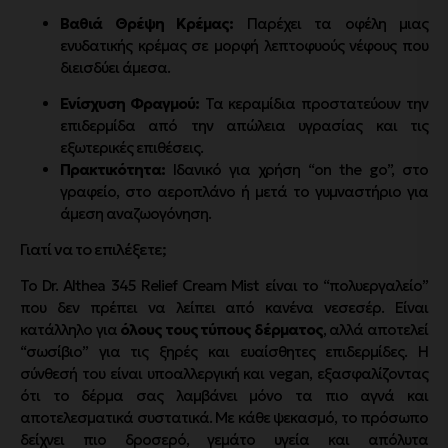
Βαθιά Θρέψη Κρέμας:
Παρέχει τα οφέλη μιας
ενυδατικής κρέμας σε μορφή λεπτοφυούς νέφους που
διεισδύει άμεσα.
Ενίσχυση Φραγμού:
Τα κεραμίδια προστατεύουν την
επιδερμίδα από την απώλεια υγρασίας και τις
εξωτερικές επιθέσεις.
Πρακτικότητα:
Ιδανικό για χρήση “on the go”, στο
γραφείο, στο αεροπλάνο ή μετά το γυμναστήριο για
άμεση αναζωογόνηση.
Γιατί να το επιλέξετε;
Το Dr. Althea 345 Relief Cream Mist είναι το “πολυεργαλείο”
που δεν πρέπει να λείπει από κανένα νεσεσέρ. Είναι
κατάλληλο για
όλους τους τύπους δέρματος
, αλλά αποτελεί
“σωσίβιο” για τις ξηρές και ευαίσθητες επιδερμίδες. Η
σύνθεσή του είναι υποαλλεργική και vegan, εξασφαλίζοντας
ότι το δέρμα σας λαμβάνει μόνο τα πιο αγνά και
αποτελεσματικά συστατικά. Με κάθε ψεκασμό, το πρόσωπο
δείχνει πιο δροσερό, γεμάτο υγεία και απόλυτα