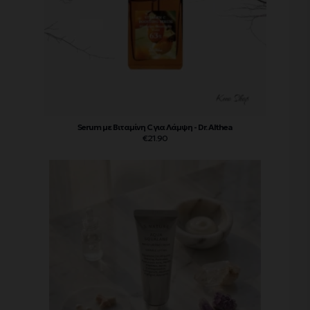
Serum με Βιταμίνη C για Λάμψη - Dr. Althea
€
21.90