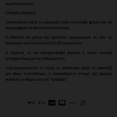
προστατευμένο.
Οδηγίες Χρήσης:
1.Ανακινήστε καλά το μπουκάλι πριν από κάθε χρήση για να
αναμειχθούν τα θρεπτικά συστατικά.
2. Κλείστε τα μάτια και ψεκάστε ομοιόμορφα σε όλο το
πρόσωπο από απόσταση 15-20 εκατοστών.
3. Αφήστε το να απορροφηθεί φυσικά ή κάντε απαλά
χτυπηματάκια με τις παλάμες σας.
4.Χρησιμοποιήστε το πρωί ως ενυδατική, μετά το μακιγιάζ
για dewy αποτέλεσμα, ή οποιαδήποτε στιγμή της ημέρας
νιώσετε το δέρμα σας να “τραβάει”.