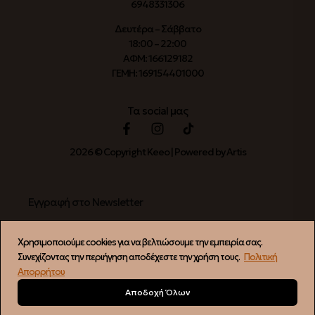
6948331306
Δευτέρα – Σάββατο
18:00 – 22:00
ΑΦΜ: 166129182
ΓΕΜΗ: 169154401000
Τα social μας
2026 © Copyright Keeo | Powered by Artis
Εγγραφή στο Newsletter
Χρησιμοποιούμε cookies για να βελτιώσουμε την εμπειρία σας.
Συνεχίζοντας την περιήγηση αποδέχεστε την χρήση τους.
Πολιτική
ΕΓΓΡΑΦΗ
Απορρήτου
Αποδοχή Όλων