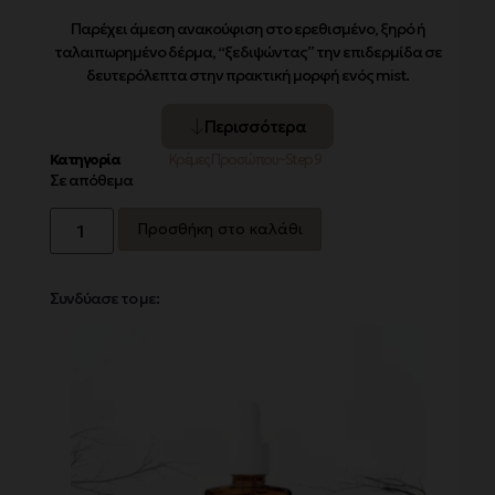
Παρέχει
άμεση ανακούφιση
στο ερεθισμένο, ξηρό ή
ταλαιπωρημένο δέρμα, “ξεδιψώντας” την επιδερμίδα σε
δευτερόλεπτα στην
πρακτική μορφή ενός mist
.
Περισσότερα
Κατηγορία
Κρέμες Προσώπου~Step 9
Σε απόθεμα
Προσθήκη στο καλάθι
Συνδύασε το με: