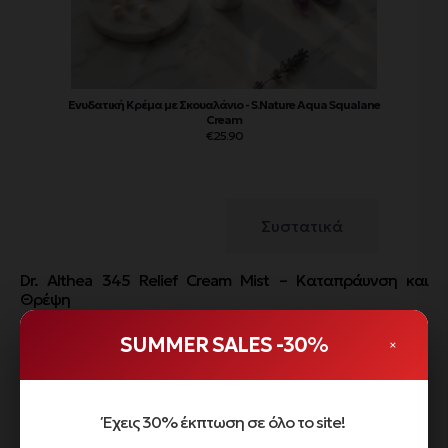
Ενυδατική Κρέμα με Σκουαλάνιο - S.Nature Aqua Squalane
Cream
€
25.90
Περιγραφή
Συστατικά
Dr. Althea 345 Relief Cream Mist – Καταπράυνση και
Θρέψη
Το
Dr. Althea 345 Relief Cream Mist
αποτελεί μια
SUMMER SALES -30%
×
επαναστατική προσέγγιση στην καθημερινή περιποίηση,
προσφέροντας την πλούσια θρέψη μιας κρέμας στην
ανάλαφρη και πρακτική μορφή ενός mist.
Αυτό το υβριδικό
Έχεις 30% έκπτωση σε όλο το site!
προϊόν σχεδιάστηκε ειδικά για να παρέχει
άμεση
ανακούφιση
στο ερεθισμένο, ξηρό ή ταλαιπωρημένο δέρμα,