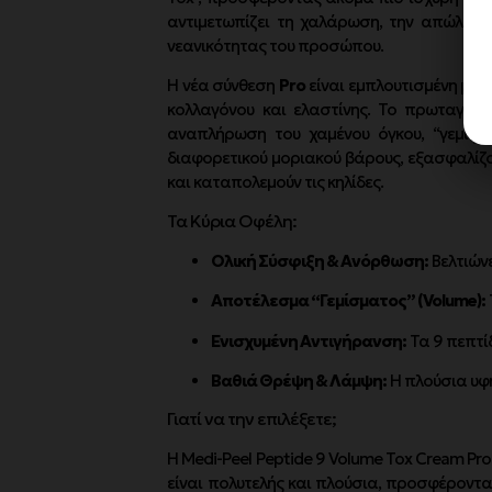
αντιμετωπίζει τη χαλάρωση, την απώλεια ό
νεανικότητας του προσώπου.
Η νέα σύνθεση
Pro
είναι εμπλουτισμένη με
κολλαγόνου και ελαστίνης. Το πρωταγων
αναπλήρωση του χαμένου όγκου, “γεμίζο
διαφορετικού μοριακού βάρους, εξασφαλίζο
και καταπολεμούν τις κηλίδες.
Τα Κύρια Οφέλη:
Ολική Σύσφιξη & Ανόρθωση:
Βελτιών
Αποτέλεσμα “Γεμίσματος” (Volume):
Ενισχυμένη Αντιγήρανση:
Τα 9 πεπτίδ
Βαθιά Θρέψη & Λάμψη:
Η πλούσια υφή
Γιατί να την επιλέξετε;
Η Medi-Peel Peptide 9 Volume Tox Cream Pro 
είναι πολυτελής και πλούσια, προσφέροντα