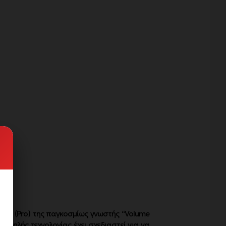
δοση (Pro) της παγκοσμίως γνωστής “Volume
υψηλής τεχνολογίας έχει σχεδιαστεί για να