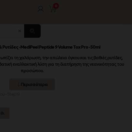
0
Ρυτίδες -MediPeel Peptide 9 Volume Tox Pro -50ml
τωπίζει τη χαλάρωση, την απώλεια όγκου και τις βαθιές ρυτίδες,
βατική εναλλακτική λύση για τη διατήρηση της νεανικότητας του
προσώπου.
Περισσότερα
ου~Step 9
θι