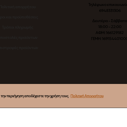
Τηλέφωνο επικοινωνί
Πολιτική απορρήτου
6948331306
ροι και προϋποθέσεις
Δευτέρα – Σάββατ
18:00 – 22:00
Τρόποι πληρωμής
ΑΦΜ: 166129182
ποστολές προϊόντων
ΓΕΜΗ: 16915440100
πιστροφές προϊόντων
ς την περιήγηση αποδέχεστε την χρήση τους.
Πολιτική Απορρήτου