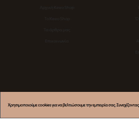
Αρχική Keeo Shop
Το Keeo Shop
Ό
Τα άρθρα μας
Επικοινωνία
Α
Ε
Εγγραφή στο Newsletter
Χρησιμοποιούμε cookies για να βελτιώσουμε την εμπειρία σας. Συνεχίζοντα