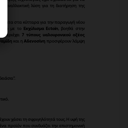
ική εναλλακτική λύση για τη διατήρηση της
 σήματα στα κύτταρα για την παραγωγή νέου
υασμό με το
Εκχύλισμα Ectoin
, βοηθά στην
, περιέχει
7 τύπους υαλουρονικού οξέος
ναμίδη
και η
Αδενοσίνη
προσφέρουν λάμψη
ειάσει”.
τικό.
έχουν χάσει τη σφριγηλότητά τους. Η υφή της
ένα προϊόν που συνδυάζει την επιστημονική