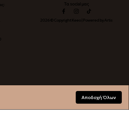
Τα social μας
ας:
2026 © Copyright Keeo | Powered by Artis
ο
0
Αποδοχή Όλων
ΕΓΓΡΑΦΗ