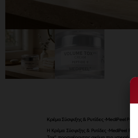
Κρέμα Σύσφιξης & Ρυτίδες -MediPeel Pepti
Η Κρέμα Σύσφιξης & Ρυτίδες -MediPeel Pep
Tox”, προσφέροντας ακόμα πιο ισχυρή αντι