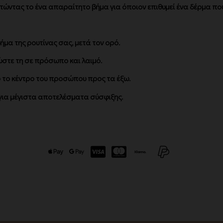
ντας το ένα απαραίτητο βήμα για όποιον επιθυμεί ένα δέρμα που δε
ήμα της ρουτίνας σας, μετά τον ορό.
στε τη σε πρόσωπο και λαιμό.
ό το κέντρο του προσώπου προς τα έξω.
 για μέγιστα αποτελέσματα σύσφιξης.