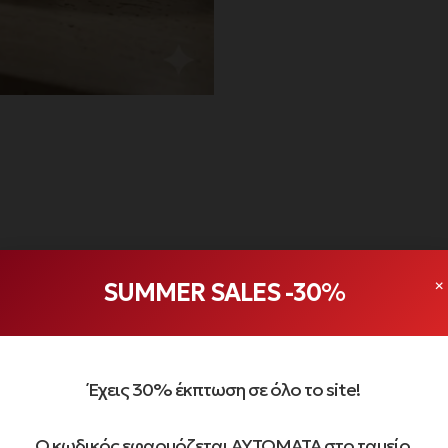
×
SUMMER SALES -30%
Περιγραφή
Συστατικά
de 9 Volume Tox Pro
Έχεις 30% έκπτωση σε όλο το site!
tide 9 Volume Tox Pro αποτελεί την εξελιγμένη, επαγγελματική έκ
Ο κωδικός εφαρμόζεται ΑΥΤΟΜΑΤΑ στο ταμείο.
γηραντική δράση και άμεσο αποτέλεσμα “plumping”. Αυτή η κρέμα 