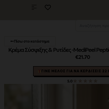
Πίσω στο κατάστημα
Κρέμα Σύσφιξης & Ρυτίδες -MediPeel Pept
€
21.70
ΓΊΝΕ ΜΈΛΟΣ ΓΙΑ ΝΑ ΚΕΡΔΊΣΕΙΣ 2
★
★
★
★
★
5.0