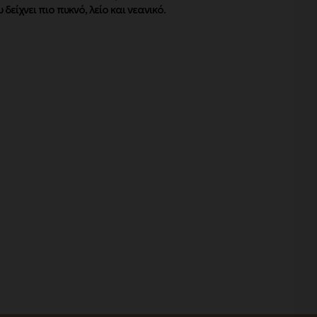
ίχνει πιο πυκνό, λείο και νεανικό.