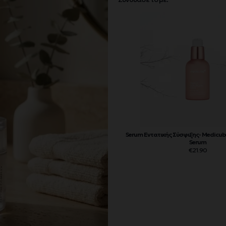
Serum Εντατικής Σύσφιξης- Medicube
Serum
€
21.90