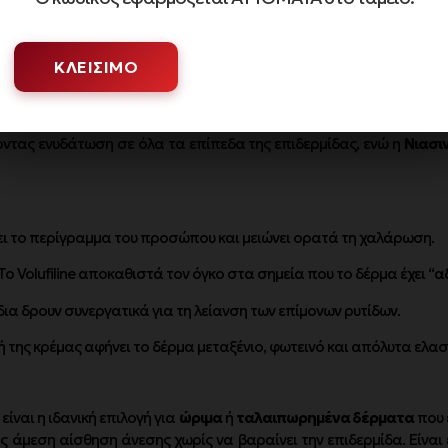
γκου και τις βαθιές ρυτίδες, λειτουργώντας ως μια μη επεμβατ
ΚΛΕΊΣΙΜΟ
 ένα πανίσχυρο σύμπλεγμα
9 τύπων πεπτιδίων
, τα οποία στέλνουν
ιστικό συστατικό
Volufiline
(από τη γαλλική Sederma) σε συνδ
ντας” τις γραμμές έκφρασης από μέσα προς τα έξω. Επιπλέον
ντας ενυδάτωση σε όλα τα επίπεδα της επιδερμίδας, ενώ η
Νιασι
ει το περίγραμμα του προσώπου και μειώνει ορατά τη χαλάρωση.
Το Volufiline αποκαθιστά τον όγκο στα σημεία που το δέρμα έχει “αδ
ια δρουν συνεργατικά για τη λείανση των επίμονων ρυτίδων.
 της κρέμας αφήνει το δέρμα μεταξένιο, φωτεινό και απόλυτα ελασ
είναι η ιδανική επιλογή για
ώριμα
ή
ταλαιπωρημένα δέρματα
που 
ς άμεση αίσθηση άνεσης χωρίς να βαραίνει την επιδερμίδα. Είναι 