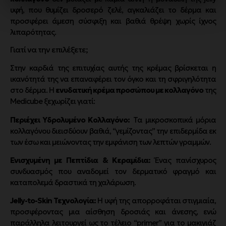
υφή, που θυμίζει δροσερό ζελέ, αγκαλιάζει το δέρμα και
προσφέρει άμεση σύσφιξη και βαθιά θρέψη χωρίς ίχνος
λιπαρότητας.
Γιατί να την επιλέξετε;
Στην καρδιά της επιτυχίας αυτής της κρέμας βρίσκεται η
ικανότητά της να επαναφέρει τον όγκο και τη σφριγηλότητα
στο δέρμα. Η
ενυδατική κρέμα προσώπου με κολλαγόνο
της
Medicube ξεχωρίζει γιατί:
Περιέχει Υδρολυμένο Κολλαγόνο:
Τα μικροσκοπικά μόρια
κολλαγόνου διεισδύουν βαθιά, “γεμίζοντας” την επιδερμίδα εκ
των έσω και μειώνοντας την εμφάνιση των λεπτών γραμμών.
Ενισχυμένη με Πεπτίδια & Κεραμίδια:
Ένας πανίσχυρος
συνδυασμός που αναδομεί τον δερματικό φραγμό και
καταπολεμά δραστικά τη χαλάρωση.
Jelly-to-Skin Τεχνολογία:
Η υφή της απορροφάται στιγμιαία,
προσφέροντας μια αίσθηση δροσιάς και άνεσης, ενώ
παράλληλα λειτουργεί ως το τέλειο “primer” για το μακιγιάζ