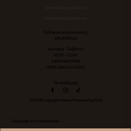
Αποστολές προϊόντων
Επιστροφές προϊόντων
Τηλέφωνο επικοινωνίας:
6948331306
Δευτέρα – Σάββατο
18:00 – 22:00
ΑΦΜ: 166129182
ΓΕΜΗ: 169154401000
Τα social μας
2026 © Copyright Keeo | Powered by Artis
Εγγραφή στο Newsletter