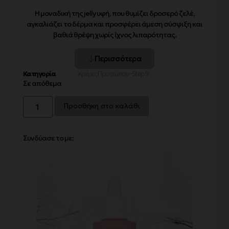
Η μοναδική της jelly υφή, που θυμίζει δροσερό ζελέ,
αγκαλιάζει το δέρμα και προσφέρει άμεση σύσφιξη και
βαθιά θρέψη χωρίς ίχνος λιπαρότητας.
Περισσότερα
Κατηγορία
Κρέμες Προσώπου~Step 9
Σε απόθεμα
Προσθήκη στο καλάθι
Συνδύασε το με: