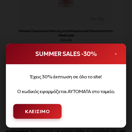
Μάσκα Προσώπου Νυκτός με Κολλαγόνο για Ελαστικότητα-
Medicube
€
24.50
SUMMER SALES -30%
×
Περιγραφή
Συστατικά
Έχεις 30% έκπτωση σε όλο το site!
Ενυδατική Κρέμα Προσώπου με Κολλαγόνο, Jelly Υφή –
Medicube
Ο κωδικός εφαρμόζεται ΑΥΤΟΜΑΤΑ στο ταμείο.
Η Ενυδατική Κρέμα Προσώπου με Κολλαγόνο, Jelly Υφή –
Medicube αποτελεί την τελευταία λέξη της κορεατικής
ΚΛΕΊΣΙΜΟ
τεχνολογίας στην αντιγήρανση, προσφέροντας το
πολυπόθητο “pink glow” αποτέλεσμα που χαρακτηρίζει την
υγιή επιδερμίδα. Αυτή η
ενυδατική κρέμα προσώπου με
κολλαγόνο
δεν μοιάζει με καμία άλλη· η μοναδική της jelly