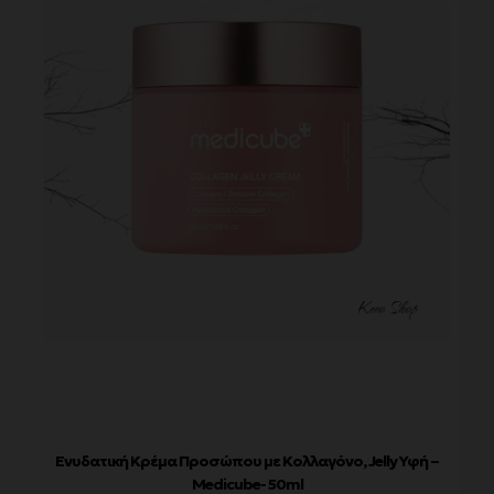
Ενυδατική Κρέμα Προσώπου με Κολλαγόνο, Jelly Υφή –
Medicube- 50ml