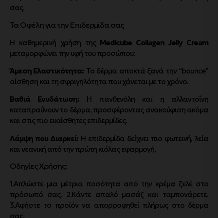
σας.
Τα Οφέλη για την Επιδερμίδα σας
Η καθημερινή χρήση της
Medicube Collagen Jelly Cream
μεταμορφώνει την υφή του προσώπου:
Άμεση Ελαστικότητα:
Το δέρμα αποκτά ξανά την “bounce”
αίσθηση και τη σφριγηλότητα που χάνεται με το χρόνο.
Βαθιά Ενυδάτωση:
Η πανθενόλη και η αλλαντοΐνη
καταπραΰνουν το δέρμα, προσφέροντας ανακούφιση ακόμα
και στις πιο ευαίσθητες επιδερμίδες.
Λάμψη που Διαρκεί:
Η επιδερμίδα δείχνει πιο φωτεινή, λεία
και νεανική από την πρώτη κιόλας εφαρμογή.
Οδηγίες Χρήσης:
1.Απλώστε μια μέτρια ποσότητα από την κρέμα ζελέ στο
πρόσωπό σας. 2.Κάντε απαλό μασάζ και ταμπονάρετε.
3.Αφήστε το προϊόν να απορροφηθεί πλήρως στο δέρμα
σας.