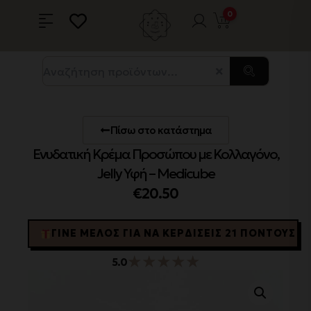
0
Πίσω στο κατάστημα
Ενυδατική Κρέμα Προσώπου με Κολλαγόνο,
Jelly Υφή – Medicube
€
20.50
ΓΊΝΕ ΜΈΛΟΣ ΓΙΑ ΝΑ ΚΕΡΔΊΣΕΙΣ 21 ΠΌΝΤΟΥΣ
★
★
★
★
★
5.0