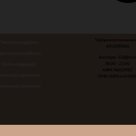
Τηλέφωνο επικοινωνί
Πολιτική απορρήτου
6948331306
ροι και προϋποθέσεις
Δευτέρα – Σάββατ
18:00 – 22:00
Τρόποι πληρωμής
ΑΦΜ: 166129182
ποστολές προϊόντων
ΓΕΜΗ: 16915440100
πιστροφές προϊόντων