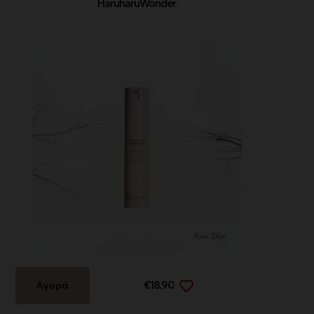
HaruharuWonder
€
18.90
Αγορά