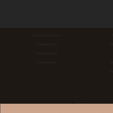
Αρχική Keeo Shop
Το Keeo Shop
Ό
Τα άρθρα μας
Επικοινωνία
Α
Ε
Εγγραφή στο Newsletter