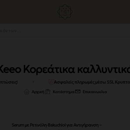
Keeo Κορεάτικα καλλυντικ
ώσεις!
Ασφαλείς πληρωμές μέσω SSL Κρυπτογρ
✦
Αρχική
Κατάστημα
Επικοινωνλια
Serum με Ρετινόλη-Bakuchiol για Αντιγήρανση –