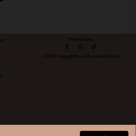
Τα social μας
ας:
2026 © Copyright Keeo | Powered by Artis
ο
0