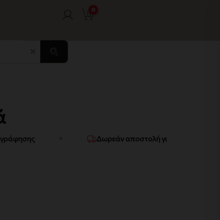
0
ά
άφησης
Δωρεάν αποστολή για αγορές άνω των 
✦