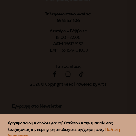
Τηλέφωνο επικοινωνίας:
6948331306
Δευτέρα – Σάββατο
18:00 – 22:00
ΑΦΜ: 166129182
ΓΕΜΗ: 169154401000
Τα social μας
2026 © Copyright Keeo | Powered by Artis
Εγγραφή στο Newsletter
Χρησιμοποιούμε cookies για να βελτιώσουμε την εμπειρία σας.
Συνεχίζοντας την περιήγηση αποδέχεστε την χρήση τους.
Πολιτική
ΕΓΓΡΑΦΗ
Απορρήτου