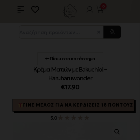
0
Πίσω στο κατάστημα
Κρέμα Ματιών με Bakuchiol –
Haruharuwonder
€
17.90
ΓΊΝΕ ΜΈΛΟΣ ΓΙΑ ΝΑ ΚΕΡΔΊΣΕΙΣ 18 ΠΌΝΤΟΥΣ
★
★
★
★
★
5.0