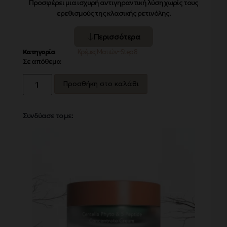
Προσφέρει μια ισχυρή αντιγηραντική λύση χωρίς τους
ερεθισμούς της κλασικής ρετινόλης.
Περισσότερα
Κατηγορία
Κρέμες Ματιών~Step 8
Σε απόθεμα
Προσθήκη στο καλάθι
Συνδύασε το με: