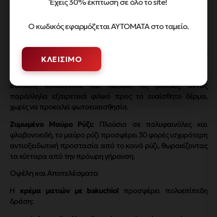
Έχεις 30% έκπτωση σε όλο το site!
Η Δύναμη των Κύριων Συστατικών
Το μυστικό της επιτυχίας βρίσκεται στον συνδυασμό δύο
Ο κωδικός εφαρμόζεται ΑΥΤΟΜΑΤΑ στο ταμείο.
κορυφαίων συστατικών:
Bakuchiol (5.000ppm):
Η
κρέμα ματιών με bakuchiol
ΚΛΕΊΣΙΜΟ
χρησιμοποιεί αυτό το φυτικό συστατικό ως μια ασφαλή,
φυσική εναλλακτική της ρετινόλης. Το Bakuchiol διεγείρει τη
σύνθεση κολλαγόνου και λειαίνει τις ρυτίδες, όντας
παράλληλα εξαιρετικά φιλικό προς το ευαίσθητο δέρμα,
χωρίς να προκαλεί φωτοευαισθησία.
Ζυμωμένο Μαύρο Ρύζι:
Πλούσιο σε πολυφαινόλες και
φλαβονοειδή, το μαύρο ρύζι προσφέρει 30 φορές ισχυρότερη
αντιοξειδωτική προστασία από το κοινό ρύζι, θωρακίζοντας
τα κύτταρα από την πρόωρη γήρανση.
Οφέλη και Αποτελέσματα
Η
κρέμα ματιών με bakuchiol
προσφέρει πολυεπίπεδη
δράση: