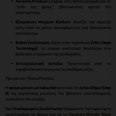
Λείανση Ρυτίδων:
Στοχεύει στις λεπτές γραμμές και το
“πόδι της χήνας”, βελτιώνοντας ορατά την
ελαστικότητα.
Εξαφάνιση Μαύρων Κύκλων:
Φωτίζει την περιοχή
κάτω από τα μάτια, προσφέροντας ένα ξεκούραστο
αποτέλεσμα.
Βαθιά Ενυδάτωση:
Χάρη στην τεχνολογία
[Ultra Deep
Technology]
, τα ενεργά συστατικά διεισδύουν στα
βαθύτερα στρώματα της επιδερμίδας.
Αντιοξειδωτική Ασπίδα:
Προστατεύει από το
περιβαλλοντικό στρες και τις ελεύθερες ρίζες.
Tips για την Τέλεια Ρουτίνα
Η
κρέμα ματιών με bakuchiol
αποτελεί το
όγδοο βήμα (Step
8)
της κορεάτικης ρουτίνας. Για βέλτιστα αποτελέσματα,
συνδυάστε την ως εξής:
Για Ολοκληρωμένη Ενυδάτωση:
Εφαρμόστε την αφού έχετε
προετοιμάσει το δέρμα σας με το
Haruharu Wonder Black