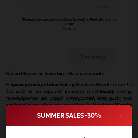
Φυσικός Αντιγηραντικός Ορός Σύσφιξης-Purito Bakuchiol
Serum
€
28.90
Περιγραφή
Συστατικά
Κρέμα Ματιών με Bakuchiol – Haruharuwonder
Η
κρέμα ματιών με bakuchiol
της Haruharu Wonder αποτελεί
ένα από τα πιο δημοφιλή προϊόντα της
K-Beauty
σκηνής,
προσφέροντας μια ισχυρή αντιγηραντική λύση χωρίς τους
ερεθισμούς της κλασικής ρετινόλης. Η
Haruharu Wonder
Black Rice Bakuchiol Eye Cream
συνδυάζει την αρχαία σοφία
SUMMER SALES -30%
×
του μαύρου ρυζιού με τη σύγχρονη επιστήμη, δημιουργώντας
μια σύνθεση που “ξυπνά” το βλέμμα και επαναφέρει τη
ζωντάνια στην ευαίσθητη περιοχή των ματιών.