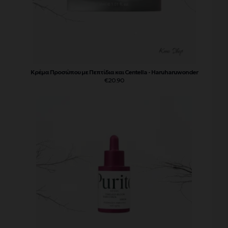
Κρέμα Προσώπου με Πεπτίδια και Centella - Haruharuwonder
€
20.90