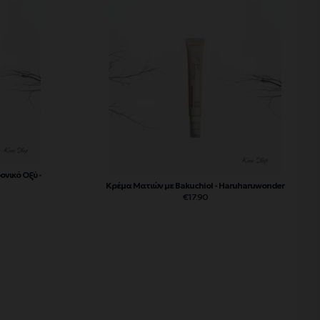
ονικό Οξύ -
Κρέμα Ματιών με Bakuchiol - Haruharuwonder
€
17.90