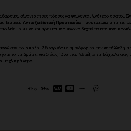
αθαρσίες, κάνοντας τους πόρους να φαίνονται λιγότερο ορατοί.
Έλ
υ διαρκεί.
Αντιοξειδωτική Προστασία:
Προστατεύει από τις ελ
 πιο λείο, φωτεινό και προετοιμασμένο να δεχτεί τα επόμενα προϊό
τεγνώστε το απαλά. 2.Εφαρμόστε ομοιόμορφα την κατάλληλη πο
φήστε το να δράσει για 5 έως 10 λεπτά. 4.Βρέξτε τα δάχτυλά σας
ά με χλιαρό νερό.