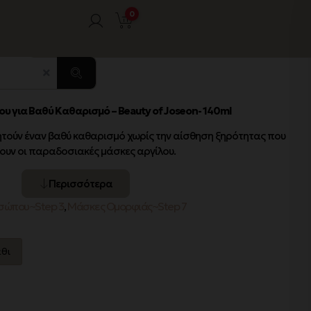
0
για Βαθύ Καθαρισμό – Beauty of Joseon- 140ml
ζητούν έναν βαθύ καθαρισμό χωρίς την αίσθηση ξηρότητας που
ουν οι παραδοσιακές μάσκες αργίλου.
Περισσότερα
σώπου~Step 3
,
Μάσκες Ομορφιάς~Step 7
θι