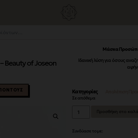
Μάσκα Προσώπου 
Ιδανική λύση για όσους ανα
 Beauty of Joseon
αφήν
1 ΠΌΝΤΟΥΣ
Κατηγορίες
Απολέπιση Προ
Σε απόθεμα
Προσθήκη στο καλά
Συνδύασε το με: