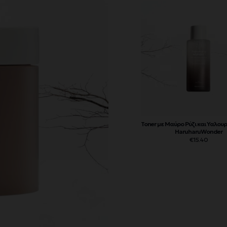
Toner με Μαύρο Ρύζι και Υαλουρ
HaruharuWonder
€
15.40